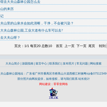
宾馆去大夫山森林公园怎么去
夫山的来历
小记
大夫山里的山泉水会如此清晰，干净，不会被污染？
大夫山森林公园,工业大道有什么车可以去?
点去大夫山呀？
页次：1/1 每页20 总数10 首页 上一页 下一页 尾页 转到:
大夫山简介
|
游园指南
|
留言中心
|
联系我们
|
发布照片
|
常见问题
|
网站搜索
大夫山森林公园地址：广东省广州市番禺区市桥禺山大道西横江村侧
粤icp备0751234
部分照片由网友提供，如有侵权，请与我们联系
站长统计
网站建设：零零壹网络