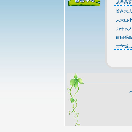
·
从番禺
·
番禺大
·
大夫山
·
为什么
·
请问番禺
·
大学城