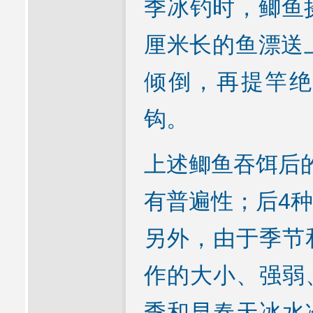
季冰钓时，鲫鱼
厘米长的鱼漂送
倾倒，再提竿绝
钩。
上述鲫鱼吞饵后
有普遍性；后4
另外，由于季节
作的大小、强弱
季和早春天冰水