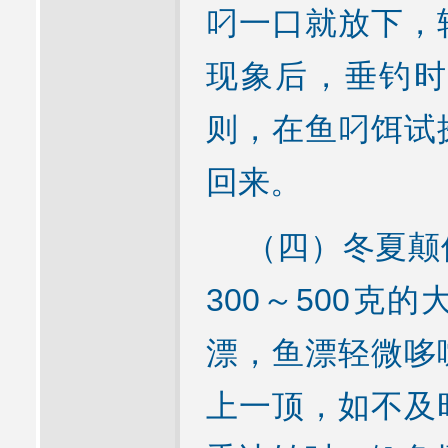
叼一口就放下，
现象后，垂钓时
则，在鱼叼饵试
回来。
（四）冬夏颠倒
300～500克
漂，鱼漂轻微哆
上一顶，如不及