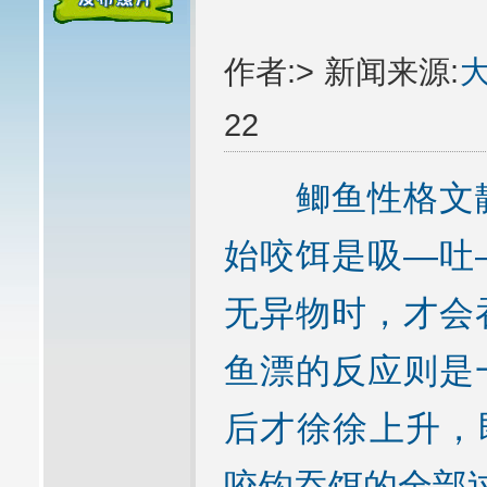
作者:> 新闻来源:
22
鲫鱼性格文静
始咬饵是吸—吐
无异物时，才会
鱼漂的反应则是
后才徐徐上升，
咬钩吞饵的全部