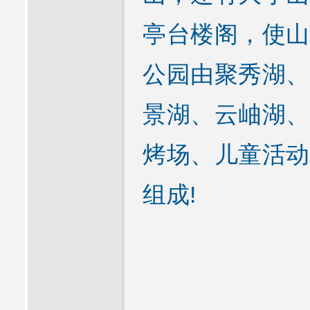
亭台楼阁，使山
公园由聚秀湖、
景湖、云岫湖、
烤场、儿童活动
组成!