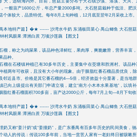
扩大，远销海内外。目前，慈菇主要分布于大石镇沙溪、洛溪、大兴、
多亩，一般亩产1600公斤，年总产量2000多吨。大石慈菇栽种于低洼、
菇个体较大，品质特优。每年8月上旬种植，12月底至翌年2月采收上市。
本地特产篇】�★ ------ 沙湾水牛奶 东涌板田菜心 禺山鲫鱼 大石慈
 钟村凤眼果 潭洲白蔗 万顷沙莲藕 【图文】
石榴，称之为鸡屎果，该品种色泽鲜红，果肉厚，爽脆嫩滑，营养丰富，
果品种。
石榴在石楼镇种植已有30多年历史，主要集中在茭塘和胜洲村。该品种
种植两年可收获，且没有大小年的现象。由于胭脂红番石榴品质优良，除
及邻近县市。价格是其它番石榴的4—5倍，经济效益十分显著，是当地
镇已向上级提出有关部门申请立项，建立“南方小木本水果基地”，以填
胭脂红番石榴面积700多亩，亩产达2000公斤，每年7月上旬—8月下旬收
本地特产篇】�★ ------ 沙湾水牛奶 东涌板田菜心 禺山鲫鱼 大石慈
 钟村凤眼果 潭洲白蔗 万顷沙莲藕 【图文】
埋奶又称“姜汁奶”或“姜撞奶”，是广东番禺有百多年历史的民间美食，
个动人的传说：传说100多年前，当地一贫苦人家有一老妇终日被咳嗽