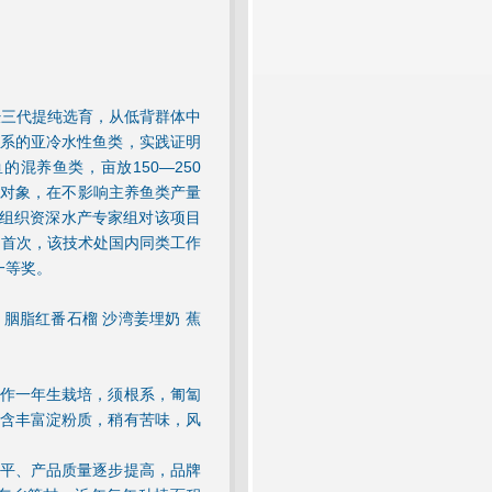
经三代提纯选育，从低背群体中
系的亚冷水性鱼类，实践证明
混养鱼类，亩放150—250
混养对象，在不影响主养鱼类产量
科委组织资深水产专家组对该项目
内首次，该技术处国内同类工作
一等奖。
菇 胭脂红番石榴 沙湾姜埋奶 蕉
作一年生栽培，须根系，匍匐
含丰富淀粉质，稍有苦味，风
平、产品质量逐步提高，品牌