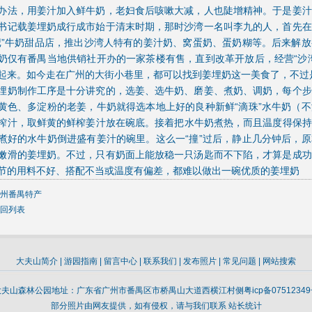
办法，用姜汁加入鲜牛奶，老妇食后咳嗽大减，人也陡增精神。于是姜汁
书记载姜埋奶成行成市始于清末时期，那时沙湾一名叫李九的人，首先在
记”牛奶甜品店，推出沙湾人特有的姜汁奶、窝蛋奶、蛋奶糊等。后来解
奶仅有番禺当地供销社开办的一家茶楼有售，直到改革开放后，经营“沙
起来。如今走在广州的大街小巷里，都可以找到姜埋奶这一美食了，不过
埋奶制作工序是十分讲究的，选姜、选牛奶、磨姜、煮奶、调奶，每个步
黄色、多淀粉的老姜，牛奶就得选本地上好的良种新鲜“滴珠”水牛奶（
榨汁，取鲜黄的鲜榨姜汁放在碗底。接着把水牛奶煮热，而且温度得保持在7
煮好的水牛奶倒进盛有姜汁的碗里。这么一“撞”过后，静止几分钟后，
嫩滑的姜埋奶。不过，只有奶面上能放稳一只汤匙而不下陷，才算是成功
节的用料不好、搭配不当或温度有偏差，都难以做出一碗优质的姜埋奶
州番禺特产
回列表
大夫山简介
|
游园指南
|
留言中心
|
联系我们
|
发布照片
|
常见问题
|
网站搜索
大夫山森林公园地址：广东省广州市番禺区市桥禺山大道西横江村侧
粤icp备0751234
部分照片由网友提供，如有侵权，请与我们联系
站长统计