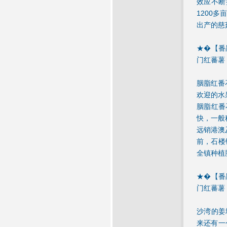
效应不断
1200
出产的慈
★�【番禺
门红蕃薯
胭脂红番
欢迎的水
胭脂红番
快，一般
远销港澳
前，石楼
全镇种植
★�【番禺
门红蕃薯
沙湾的姜
来还有一