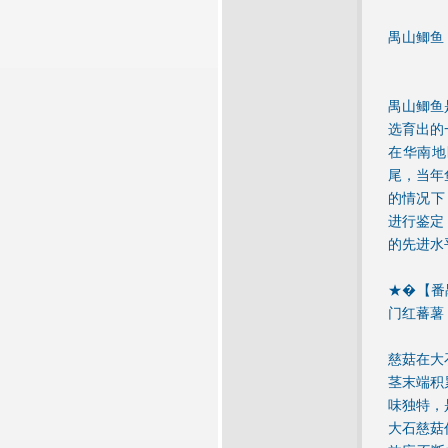
禺山鲫鱼
禺山鲫鱼
选育出的
在华南地
尾，当年
的情况下
进行鉴定
的先进水
★�【番禺
门红蕃薯
慈菇在大
茎末端积
味独特，
大石慈菇