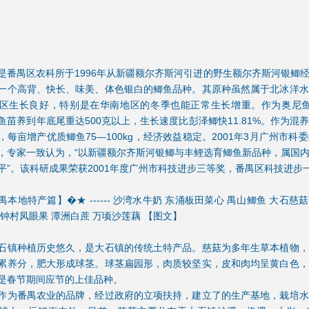
是番禺区农科所于1996年从新疆额尔齐斯河引进的野生额尔齐斯河银鲫
一个高背、快长、味美、体色银白的鲫鱼品种。其原种虽然属于北冰洋水
区生长良好，特别是在华南地区的冬季也能正常生长增重。作为奥尼鱼的
鱼苗养到年底尾重达500克以上，生长速度比彭泽鲫快11.81%。作为
，每亩增产优质鲫鱼75—100kg，经济效益稳定。2001年3月广州市
，专家一致认为，“以新疆额尔齐斯河银鲫与丰鲤选育鲫鱼新品种，属国
平”。该科研成果荣获2001年度广州市科技进步三等奖，番禺区科技进步
本地特产篇】�★ ------ 沙湾水牛奶 东涌板田菜心 禺山鲫鱼 大石慈
 钟村凤眼果 潭洲白蔗 万顷沙莲藕 【图文】
石镇种植历史悠久，是大石镇的传统土特产品。慈菇为多年生草本植物，
累养分，肥大形成球茎。球茎扁园形，肉质较坚实，皮和肉均呈黄白色，
是春节期间应节的上佳品种。
作为番禺农业的品牌，经过政府的立项扶持，建立了的生产基地，栽培水