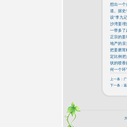
想出一个
道。据史
设“李九
沙湾姜埋
一带多了
正宗的姜
地产的呈
把姜磨茸
定比例把
状的喷香
何一个环
上一条：
广
下一条：
返