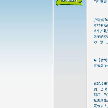
门红蕃薯
沙湾镇有
年均有新
水牛奶是
微辛的沙
港、澳，
�【番禺本
红蕃薯 
东涌板田
的。当时
割后，为
板田菜生
既节省人