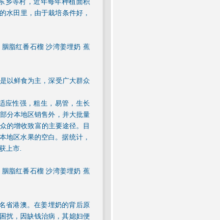
东乡等村，近年每年种植面积
肥沃的水田里，由于栽培条件好，
菇 胭脂红番石榴 沙湾姜埋奶 蕉
是以鲜食为主，深受广大群众
适应性强，粗生，易管，生长
部分本地区销售外，并大批量
群众的增收致富的主要途径。目
补本地区水果的空白。据统计，
获上市.
菇 胭脂红番石榴 沙湾姜埋奶 蕉
驰名省港澳。在姜埋奶的背后原
所困扰，因缺钱治病，其媳妇便