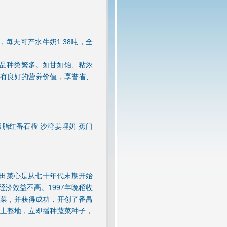
，每天可产水牛奶1.38吨，全
产品种类繁多。如甘如饴、粘浓
有良好的营养价值，享誉省、
 胭脂红番石榴 沙湾姜埋奶 蕉门
板田菜心是从七十年代末期开始
济效益不高。1997年晚稻收
菜，并获得成功，开创了番禺
土整地，立即播种蔬菜种子，