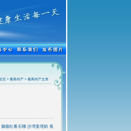
首页
>
番禺特产
>
番禺特产文章
菇 胭脂红番石榴 沙湾姜埋奶 蕉