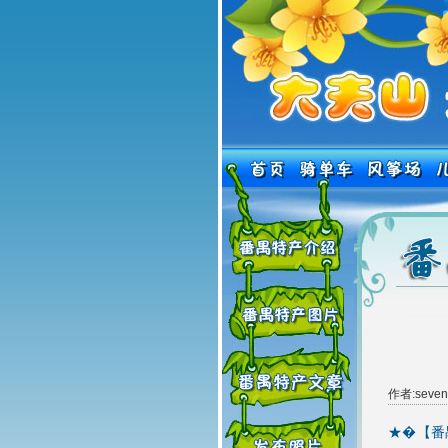
作者:seve
★�【番禺