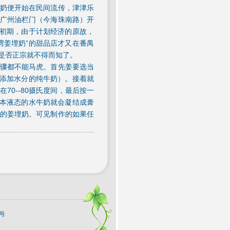
奶便开始在民间流传，津津乐
广州油栏门（今海珠南路）开
放初期，由于计划经济的原故，
湾姜埋奶”的甜品店才又在番禺
是否正宗就不得而知了。
骤都不能马虎。首先姜要选当
不添加水分的纯牛奶）。接着就
0--80摄氏度间，最后按一
原本液态的水牛奶就会凝结成膏
的姜埋奶。可见制作的如果任
9号