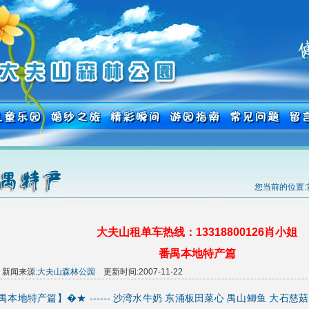
您当前的位置:
大夫山租单车热线：13318800126肖小姐
番禺本地特产篇
n 新闻来源:
大夫山森林公园
更新时间:2007-11-22
本地特产篇】�★ ------ 沙湾水牛奶 东涌板田菜心 禺山鲫鱼 大石慈