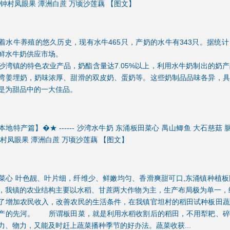
 钟村凤眼果 潭洲白蔗 万顷沙莲藕 【图文】
着水牛养殖的悠久历史，现有水牛465只，产奶的水牛有343只。据统计
鲜水牛奶供应市场。
沙湾镇的特色农业产品，奶酯含量达7.05%以上，利用水牛奶制出的奶
湾姜埋奶，奶味浓厚、甜滑的双皮奶、蛋奶等。这些奶制品品味各异，具
是为甜品中的一大佳品。
地特产篇】�★ ------ 沙湾水牛奶 东涌板田菜心 禺山鲫鱼 大石慈菇
钟村凤眼果 潭洲白蔗 万顷沙莲藕 【图文】
菜心 叶色靓、叶片细，纤维少、鲜嫩均匀、香滑爽甜可口,东涌镇种植
，我镇的农业结构主要以水稻、甘蔗两大作物为主，生产布局极为单一，经
了增加农民收入，改善农民的生活条件，在我镇官坦村的稻田试种板田蔬
产的先河。 所谓板田菜，就是利用水稻收割后的稻田，不用犁耙、碎
力、物力，又能及时赶上蔬菜播种季节的好办法。蔬菜收获...