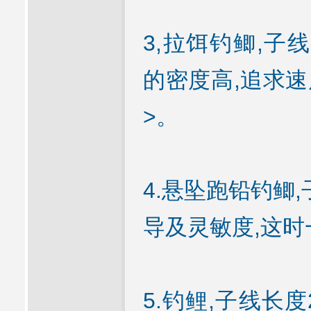
3,拉饵钓鲫,子线
的密度高,追求速
>。
4.悬坠跑铅钓鲫,
导及灵敏度,这
5.钓鲤,子线长度