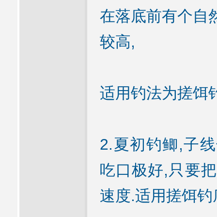
在落底前有个自然
较高,
适用钓法为搓饵钓
2.夏初钓鲫,子线
吃口极好,只要把
速度.适用搓饵