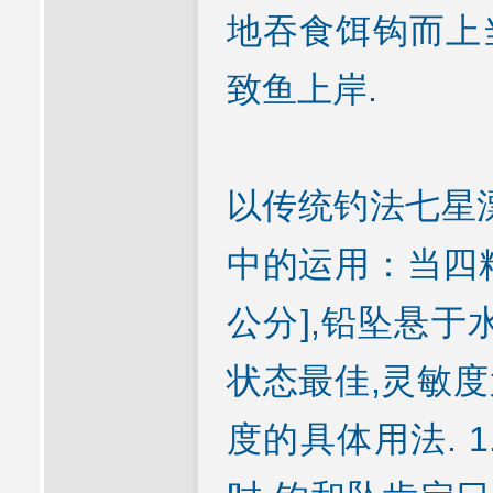
地吞食饵钩而上当
致鱼上岸.
以传统钓法七星
中的运用：当四粒
公分],铅坠悬于
状态最佳,灵敏度
度的具体用法. 