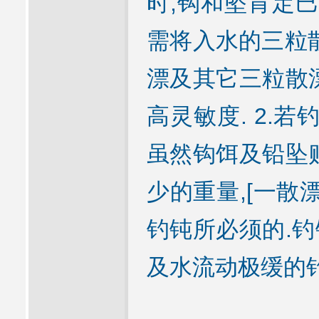
时,钩和坠肯定巳
需将入水的三粒散
漂及其它三粒散
高灵敏度. 2.
虽然钩饵及铅坠
少的重量,[一散
钓钝所必须的.
及水流动极缓的钓