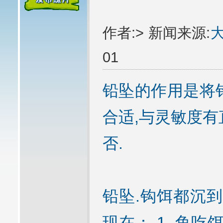
作者:> 新闻来源:
01
铅坠的作用是将
合适,与灵敏度有
否.
铅坠.钩饵都沉到
现在： 1. 鱼