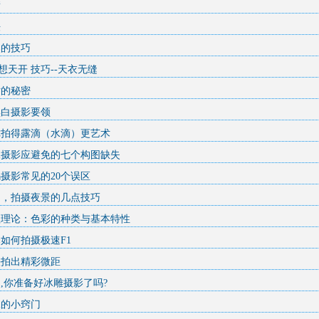
衡
法
焦的技巧
异想天开 技巧--天衣无缝
片的秘密
黑白摄影要领
你拍得露滴（水滴）更艺术
像摄影应避免的七个构图缺失
摄影常见的20个误区
用，拍摄夜景的几点技巧
理理论：色彩的种类与基本特性
如何拍摄极速F1
头拍出精彩微距
,你准备好冰雕摄影了吗?
像的小窍门