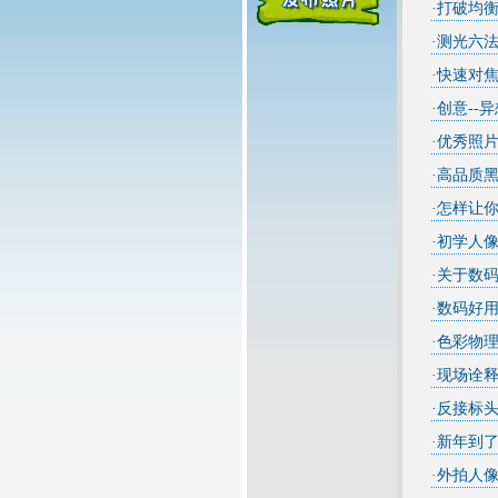
·
打破均
·
测光六
·
快速对
·
创意--
·
优秀照
·
高品质
·
怎样让
·
初学人
·
关于数码
·
数码好
·
色彩物
·
现场诠释
·
反接标
·
新年到了
·
外拍人