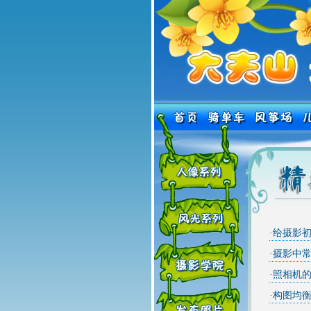
·
给摄影初
·
摄影中
·
照相机
·
构图均